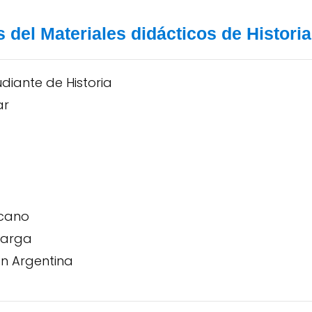
s del Materiales didácticos de Histori
diante de Historia
ar
icano
carga
ón Argentina